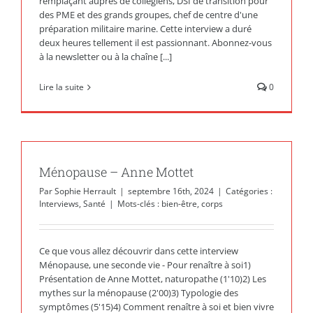
remplaçant auprès de collégiens, DSI de transition pour
des PME et des grands groupes, chef de centre d'une
préparation militaire marine. Cette interview a duré
deux heures tellement il est passionnant. Abonnez-vous
à la newsletter ou à la chaîne [...]
Lire la suite
0
Ménopause – Anne Mottet
Par
Sophie Herrault
|
septembre 16th, 2024
|
Catégories :
Interviews
,
Santé
|
Mots-clés :
bien-être
,
corps
Ce que vous allez découvrir dans cette interview
Ménopause, une seconde vie - Pour renaître à soi1)
Présentation de Anne Mottet, naturopathe (1'10)2) Les
mythes sur la ménopause (2'00)3) Typologie des
symptômes (5'15)4) Comment renaître à soi et bien vivre