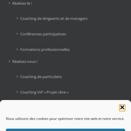
Réalisez-le !
Coaching de dirigeants et de managers
Conférences participatives
Formations professionnelles
Réalisez-vous !
Coaching de particuliers
Coaching VIP « Projet-rêve »
Livres
Blogue : Graines d’Audace
Nous utilisons des cookies pour optimiser notre site web et notre service.
Contactez-moi !