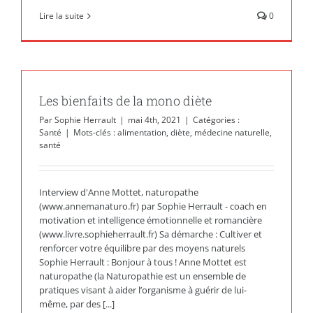
Lire la suite
0
Les bienfaits de la mono diète
Par
Sophie Herrault
|
mai 4th, 2021
|
Catégories :
Santé
|
Mots-clés :
alimentation
,
diète
,
médecine naturelle
,
santé
Interview d'Anne Mottet, naturopathe
(www.annemanaturo.fr) par Sophie Herrault - coach en
motivation et intelligence émotionnelle et romancière
(www.livre.sophieherrault.fr) Sa démarche : Cultiver et
renforcer votre équilibre par des moyens naturels
Sophie Herrault : Bonjour à tous ! Anne Mottet est
naturopathe (la Naturopathie est un ensemble de
pratiques visant à aider l’organisme à guérir de lui-
même, par des [...]