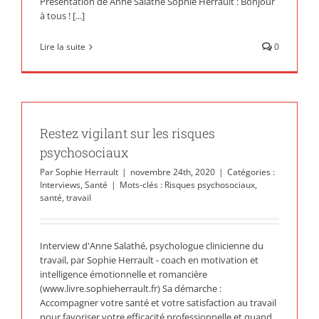
Présentation de Anne Salathé Sophie Herrault : Bonjour
à tous ! [...]
Lire la suite
0
Restez vigilant sur les risques
psychosociaux
Par
Sophie Herrault
|
novembre 24th, 2020
|
Catégories :
Interviews
,
Santé
|
Mots-clés :
Risques psychosociaux
,
santé
,
travail
Interview d'Anne Salathé, psychologue clinicienne du
travail, par Sophie Herrault - coach en motivation et
intelligence émotionnelle et romancière
(www.livre.sophieherrault.fr) Sa démarche :
Accompagner votre santé et votre satisfaction au travail
pour favoriser votre efficacité professionnelle et quand