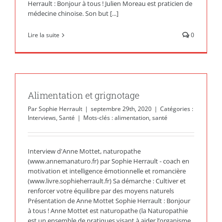
Herrault : Bonjour à tous ! Julien Moreau est praticien de
médecine chinoise. Son but [...]
Lire la suite
0
Alimentation et grignotage
Par
Sophie Herrault
|
septembre 29th, 2020
|
Catégories :
Interviews
,
Santé
|
Mots-clés :
alimentation
,
santé
Interview d'Anne Mottet, naturopathe
(www.annemanaturo.fr) par Sophie Herrault - coach en
motivation et intelligence émotionnelle et romancière
(www.livre.sophieherrault.fr) Sa démarche : Cultiver et
renforcer votre équilibre par des moyens naturels
Présentation de Anne Mottet Sophie Herrault : Bonjour
à tous ! Anne Mottet est naturopathe (la Naturopathie
est un ensemble de pratiques visant à aider l’organisme