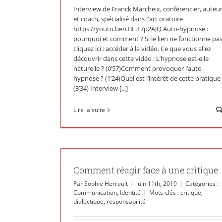
Interview de Franck Marcheix, conférencier, auteu
et coach, spécialisé dans l'art oratoire
https://youtu.be/cBFi17p2AJQ Auto-hypnose :
pourquoi et comment ? Si le lien ne fonctionne pas
cliquez ici : accéder à la vidéo. Ce que vous allez
découvrir dans cette vidéo : L’hypnose est-elle
naturelle ? (0’57)Comment provoquer l’auto-
hypnose ? (1’24)Quel est l’intérêt de cette pratique
(3’34) Interview [...]
Lire la suite
Comment réagir face à une critique
Par
Sophie Herrault
|
juin 11th, 2019
|
Catégories :
Communication
,
Identité
|
Mots-clés :
critique
,
dialectique
,
responsabilité