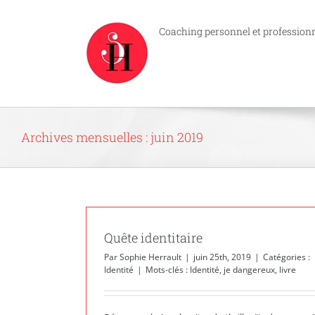
Passer
au
Coaching personnel et profession
contenu
Archives mensuelles :
juin 2019
Quête identitaire
Par
Sophie Herrault
|
juin 25th, 2019
|
Catégories :
Identité
|
Mots-clés :
Identité
,
je dangereux
,
livre