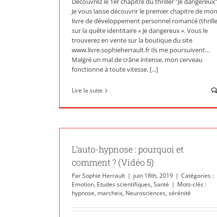
Découvrez le 1er chapitre du thriller "Je dangereux
Je vous laisse découvrir le premier chapitre de mo
livre de développement personnel romancé (thrille
sur la quête identitaire « Je dangereux ». Vous le
trouverez en vente sur la boutique du site
www.livre.sophieherrault.fr Ils me poursuivent…
Malgré un mal de crâne intense, mon cerveau
fonctionne à toute vitesse. [...]
Lire la suite
L’auto-hypnose : pourquoi et
comment ? (Vidéo 5)
Par
Sophie Herrault
|
juin 18th, 2019
|
Catégories :
Emotion
,
Etudes scientifiques
,
Santé
|
Mots-clés :
hypnose
,
marcheix
,
Neurosciences
,
sérénité