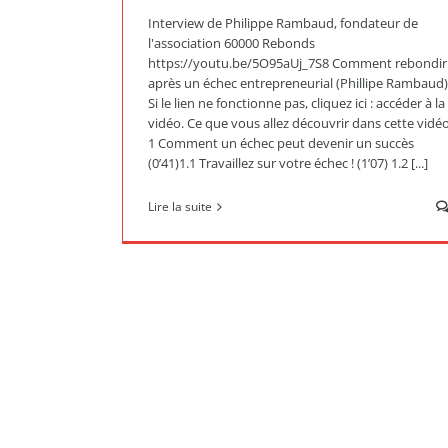
Interview de Philippe Rambaud, fondateur de
l'association 60000 Rebonds
https://youtu.be/5O95aUj_7S8 Comment rebondir
après un échec entrepreneurial (Phillipe Rambaud)
Si le lien ne fonctionne pas, cliquez ici : accéder à la
vidéo. Ce que vous allez découvrir dans cette vidéo
1 Comment un échec peut devenir un succès
(0’41)1.1 Travaillez sur votre échec ! (1’07) 1.2 [...]
Lire la suite