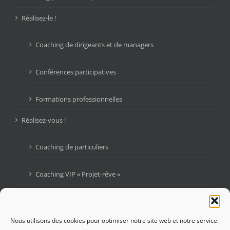
Réalisez-le !
Coaching de dirigeants et de managers
Conférences participatives
Formations professionnelles
Réalisez-vous !
Coaching de particuliers
Coaching VIP « Projet-rêve »
Livres
Blogue : Graines d’Audace
Nous utilisons des cookies pour optimiser notre site web et notre service.