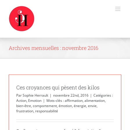
Passer
au
contenu
Archives mensuelles :
novembre 2016
Ces croyances qui pèsent des kilos
Par
Sophie Herrault
|
novembre 22nd, 2016
|
Catégories :
Action
,
Emotion
|
Mots-clés :
affirmation
,
alimentation
,
bien-être
,
comportement
,
émotion
,
énergie
,
envie
,
frustration
,
responsabilité