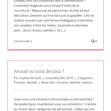
Quelles sont vos croyances face à l’alimentation ?
Comment réagissez-vous lorsqu’il reste de la
nourriture ? Beaucoup de personnes, du fait de leur
éducation, pensent qu’il ne faut pas la gaspiller. Cela se
traduit souvent par une forme d’obligation à terminer
son assiette, à finir les restes, à prendre la dernière
part… pour ne pas « perdre ». Et [...]
Lire la suite
0
Avocat ou noix de coco ?
Par
Sophie Herrault
|
novembre 8th, 2016
|
Catégories :
Emotion
,
Identité
|
Mots-clés :
émotion
,
Identité
,
relation
Avez-vous une tendance introverti(e) ou extraverti(e) ?
De quelle façon manifestez-vous vos émotions ? Il existe
au moins deux catégories de personnes : Celles qui ont