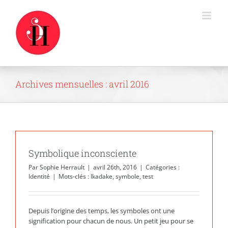
Passer
au
contenu
Archives mensuelles :
avril 2016
Symbolique inconsciente
Par
Sophie Herrault
|
avril 26th, 2016
|
Catégories :
Identité
|
Mots-clés :
Ikadake
,
symbole
,
test
Depuis l’origine des temps, les symboles ont une
signification pour chacun de nous. Un petit jeu pour se