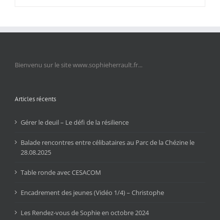
Bienvenu sur le site www.sophieherrault.fr...
Articles récents
Gérer le deuil – Le défi de la résilience
Balade rencontres entre célibataires au Parc de la Chézine le
28.08.2025
Table ronde avec CESACOM
Encadrement des jeunes (Vidéo 1/4) – Christophe
Les Rendez-vous de Sophie en octobre 2024