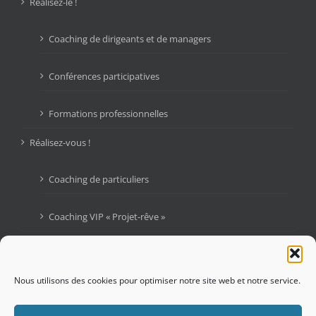
Réalisez-le !
Coaching de dirigeants et de managers
Conférences participatives
Formations professionnelles
Réalisez-vous !
Coaching de particuliers
Coaching VIP « Projet-rêve »
Livres
Blogue : Graines d’Audace
Nous utilisons des cookies pour optimiser notre site web et notre service.
Contactez-moi !