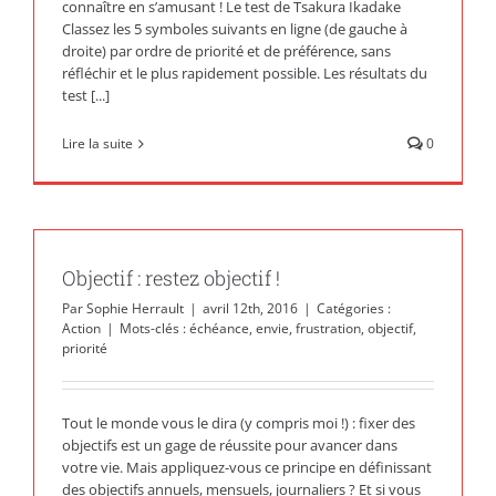
connaître en s’amusant ! Le test de Tsakura Ikadake
Classez les 5 symboles suivants en ligne (de gauche à
droite) par ordre de priorité et de préférence, sans
réfléchir et le plus rapidement possible. Les résultats du
test [...]
Lire la suite
0
Objectif : restez objectif !
Par
Sophie Herrault
|
avril 12th, 2016
|
Catégories :
Action
|
Mots-clés :
échéance
,
envie
,
frustration
,
objectif
,
priorité
Tout le monde vous le dira (y compris moi !) : fixer des
objectifs est un gage de réussite pour avancer dans
votre vie. Mais appliquez-vous ce principe en définissant
des objectifs annuels, mensuels, journaliers ? Et si vous