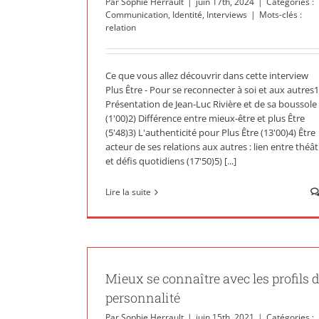
Par
Sophie Herrault
|
juin 17th, 2024
|
Catégories :
Communication
,
Identité
,
Interviews
|
Mots-clés :
relation
Ce que vous allez découvrir dans cette interview
Plus Être - Pour se reconnecter à soi et aux autres1
Présentation de Jean-Luc Rivière et de sa boussole
(1'00)2) Différence entre mieux-être et plus Être
(5'48)3) L'authenticité pour Plus Être (13'00)4) Être
acteur de ses relations aux autres : lien entre théât
et défis quotidiens (17'50)5) [...]
Lire la suite
Mieux se connaître avec les profils 
personnalité
Par
Sophie Herrault
|
juin 15th, 2021
|
Catégories :