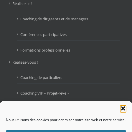
Réalisez-le !
Coaching de dirigeants et de managers
Conférences participatives
Formations professionnelles
Réalisez-vous !
Coaching de particuliers
Coaching VIP « Projet-rêve »
Livres
Blogue : Graines d’Audace
Nous utilisons des cookies pour optimiser notre site web et notre service.
Contactez-moi !