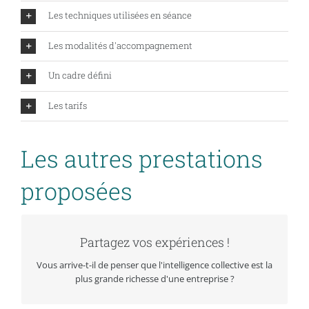
Les techniques utilisées en séance
Les modalités d'accompagnement
Un cadre défini
Les tarifs
Les autres prestations
proposées
Partagez vos expériences !
Partagez vos expériences !
Que se passerait-il si vous pouviez profiter de l’expérience
Vous arrive-t-il de penser que l'intelligence collective est la
de chacun pour vous développer ? Et si c’était possible
plus grande richesse d'une entreprise ?
avec les conférences participatives ?