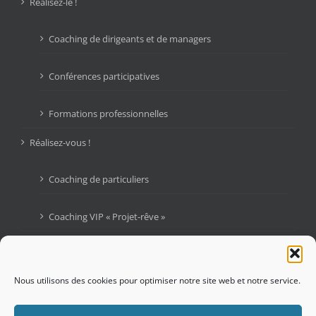
Réalisez-le !
Coaching de dirigeants et de managers
Conférences participatives
Formations professionnelles
Réalisez-vous !
Coaching de particuliers
Coaching VIP « Projet-rêve »
Livres
Blogue : Graines d’Audace
Nous utilisons des cookies pour optimiser notre site web et notre service.
Contactez-moi !