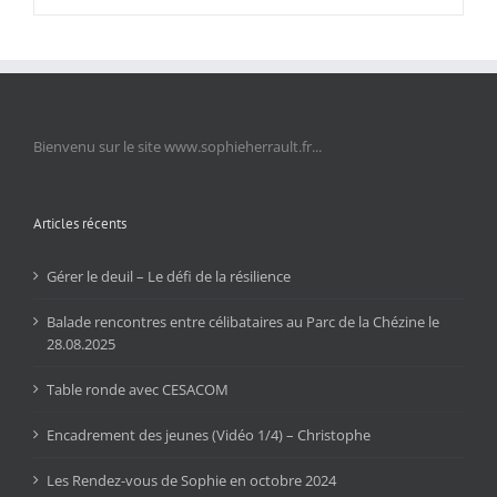
Bienvenu sur le site www.sophieherrault.fr...
Articles récents
Gérer le deuil – Le défi de la résilience
Balade rencontres entre célibataires au Parc de la Chézine le
28.08.2025
Table ronde avec CESACOM
Encadrement des jeunes (Vidéo 1/4) – Christophe
Les Rendez-vous de Sophie en octobre 2024