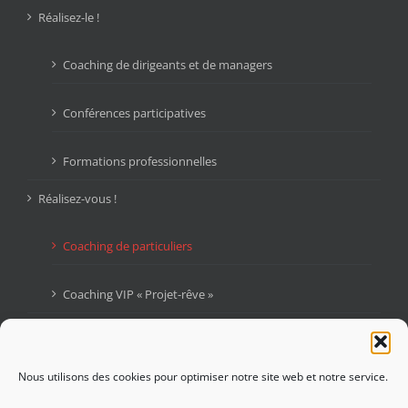
Réalisez-le !
Coaching de dirigeants et de managers
Conférences participatives
Formations professionnelles
Réalisez-vous !
Coaching de particuliers
Coaching VIP « Projet-rêve »
Livres
Blogue : Graines d’Audace
Nous utilisons des cookies pour optimiser notre site web et notre service.
Contactez-moi !