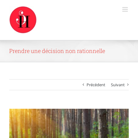
Passer
au
contenu
Prendre une décision non rationnelle
Précédent
Suivant
Voir
l'image
agrandie