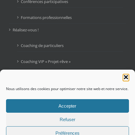
Conférences participatives
Formations professionnelles
Réalisez-vous !
Coaching de particuliers
Coaching VIP « Projet-rêve »
Livres
Blogue : Graines d’Audace
Nous utilisons des cookies pour optimiser notre site web et notre service.
Contactez-moi !
Accepter
Refuser
Préférences