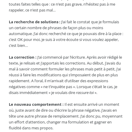
toutes faites telles que : ce n’est pas grave, n’hésitez pas à me
rappeler, ce n’est pas mal…
La recherche de solutions :
J’ai fait le constat que je formulais
un certain nombre de phrases de façon plus ou moins
automatique. J’ai donc recherché ce que je pouvais dire à la place :
c’est OK pour moi, je suis à votre écoute si vous voulez appeler,
c’est bien…
La correction :
J’ai commencé par l’écriture. Après avoir rédigé le
texte, je relisais et j’apportais les corrections. Au début, j’avais du
mal à savoir comment formuler les phrases mais petit à petit, j’ai
réussi à faire les modifications qui s’imposaient de plus en plus
rapidement. A l’oral, il m’arrivait d’utiliser des expressions
négatives comme « ne t’inquiète pas ». Lorsque c’était le cas, je
disais immédiatement « je voulais dire
rassure-toi
».
Le nouveau comportement :
Il est ensuite arrivé un moment
où, juste avant de dire ou d’écrire la phrase négative, j’avais en
tête une autre phrase de remplacement. J’ai donc pu, moyennant
un effort d’attention, changer ma formulation et gagner en
fluidité dans mes propos.