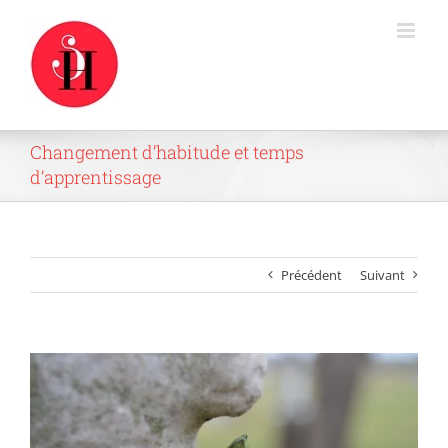
Passer
au
contenu
Changement d’habitude et temps
d’apprentissage
Précédent
Suivant
Voir
l'image
agrandie