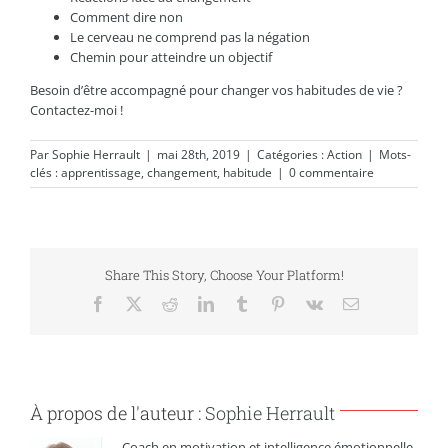
Comment dire non
Le cerveau ne comprend pas la négation
Chemin pour atteindre un objectif
Besoin d’être accompagné pour changer vos habitudes de vie ?
Contactez-moi !
Par
Sophie Herrault
|
mai 28th, 2019
|
Catégories :
Action
|
Mots-
clés :
apprentissage
,
changement
,
habitude
|
0 commentaire
Share This Story, Choose Your Platform!
Facebook
X
Reddit
LinkedIn
Tumblr
Pinterest
Vk
Email
À propos de l'auteur :
Sophie Herrault
Coach en motivation et intelligence émotionnelle,