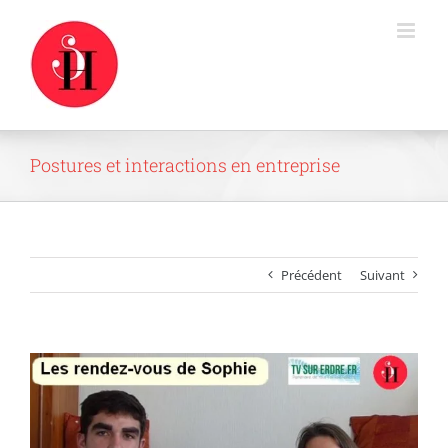
Passer
au
contenu
Postures et interactions en entreprise
Précédent
Suivant
Voir
l'image
agrandie