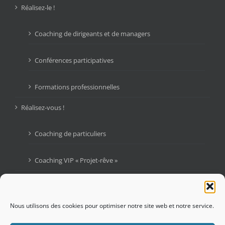
Réalisez-le !
Coaching de dirigeants et de managers
Conférences participatives
Formations professionnelles
Réalisez-vous !
Coaching de particuliers
Coaching VIP « Projet-rêve »
Livres
Blogue : Graines d’Audace
Nous utilisons des cookies pour optimiser notre site web et notre service.
Contactez-moi !