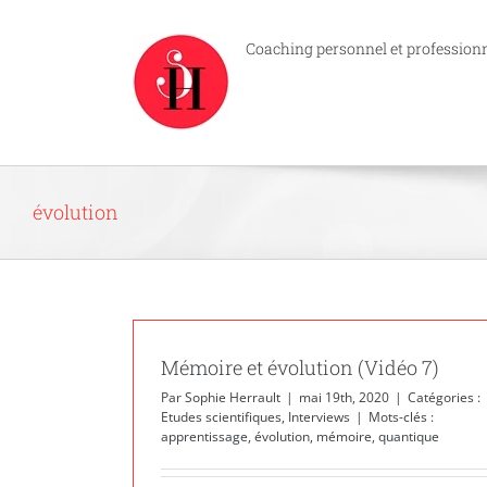
Passer
au
Coaching personnel et profession
contenu
évolution
Mémoire et évolution (Vidéo 7)
Par
Sophie Herrault
|
mai 19th, 2020
|
Catégories :
Etudes scientifiques
,
Interviews
|
Mots-clés :
apprentissage
,
évolution
,
mémoire
,
quantique