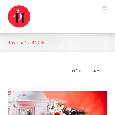
Passer
au
contenu
Joyeux Noël 2018 !
Précédent
Suivant
Voir
l'image
agrandie