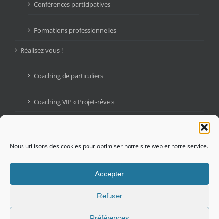
Conférences participatives
Formations professionnelles
Réalisez-vous !
Coaching de particuliers
Coaching VIP « Projet-rêve »
Livres
Blogue : Graines d’Audace
Nous utilisons des cookies pour optimiser notre site web et notre service.
Contactez-moi !
Accepter
Refuser
Préférences